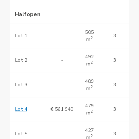
Halfopen
505
Lot 1
-
3
2
m
492
Lot 2
-
3
2
m
489
Lot 3
-
3
2
m
479
Lot 4
€ 561.940
3
2
m
427
Lot 5
-
3
2
m